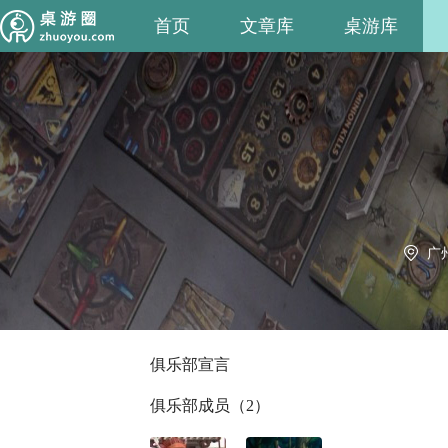
首页
文章库
桌游库
广
俱乐部宣言
俱乐部成员（2）