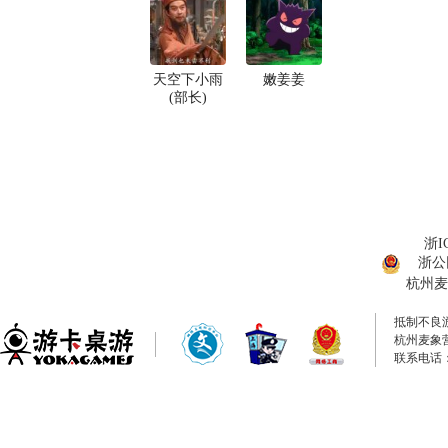
天空下小雨
嫩姜姜
(部长)
浙I
浙公网
杭州麦
抵制不良
杭州麦象
联系电话：0