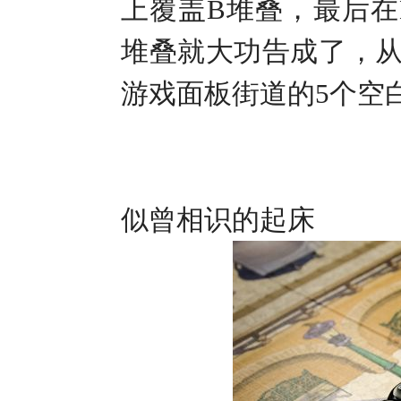
上覆盖
B
堆叠，最后在
堆叠就大功告成了，
游戏面板街道的
5
个空
似曾相识的起床