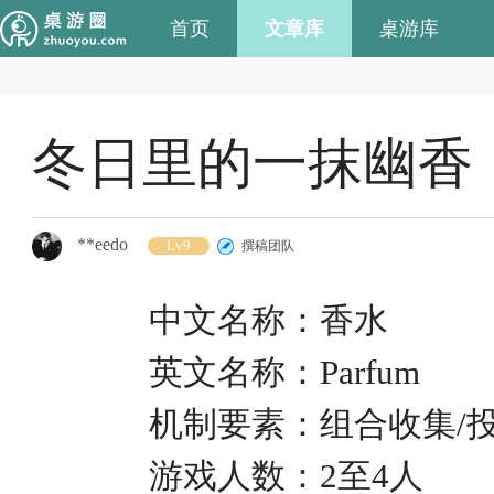
首页
文章库
桌游库
冬日里的一抹幽香
**eedo
Lv9
撰稿团队
中文名称：
香水
英文名称：
Parfum
机制要素：组合收集
/
游戏人数：
2
至
4
人