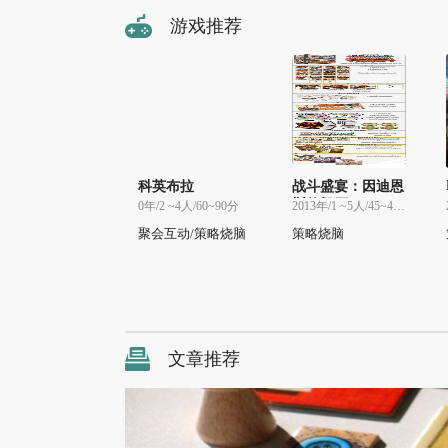
游戏推荐
科英布拉
战斗盛宴：因迪恩
斯的毁灭
0年/2 ~4人/60~90分
2013年/1 ~5人/45~45分
聚会互动/策略烧脑
策略烧脑
文章推荐