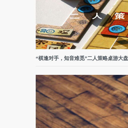
“棋逢对手，知音难觅”二人策略桌游大