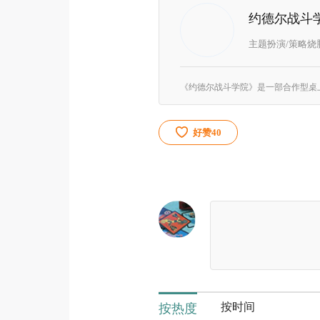
约德尔战斗
主题扮演/策略烧
好赞
40
按时间
按热度