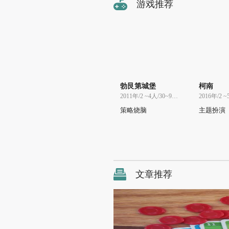
游戏推荐
勃艮第城堡
柯南
2011年/2 ~4人/30~90分
策略烧脑
主题扮演
文章推荐