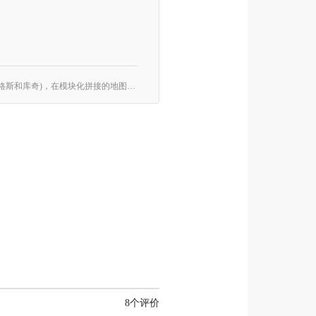
《约德尔战斗学院》是一部合作型桌上剧情战役，适合二到四名玩家。玩家将扮演四位约德尔人(黑默丁格、崔丝塔娜、吉格斯和库奇)，在模块化拼接的地图板块上执行10个剧情任务。在战役剧情期间，几位约德尔人会给他们的机甲“编程”，然后把备受小兵威胁的符文大陆拯救出来。
8个评价