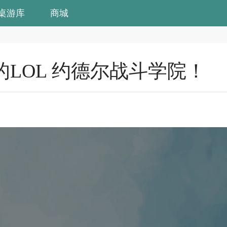
桌游库
商城
LOL 约德尔战斗学院！