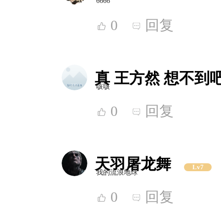
6666
0
回复
真 王方然 想不到
咳咳
0
回复
天羽屠龙舞
Lv7
我的流浪地球
0
回复