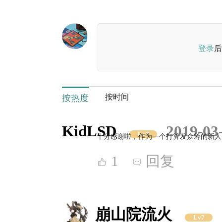
登录
后
按时间
按热度
KidLSD
2019-03
Lv7
十分感谢啦，作为一个打算发众筹的新人
1
回复
崩山院流火
Lv7