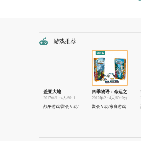
游戏推荐
盖亚大地
四季物语：命运之
路/魔法王国
2017年/1 ~4人/60~150分
2012年/2 ~4人/60~0分
战争游戏/聚会互动/
聚会互动/家庭游戏
策略烧脑