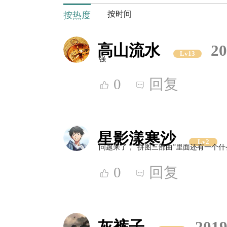
按时间
按热度
高山流水
20
Lv13
强
0
回复
星影漾寒沙
Lv2
问题来了，“拼图三部曲”里面还有一个什
0
回复
灰裤子
2019