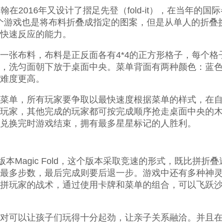
上，高约翰在2016年又设计了摺足先登（fold-it），在当
这个游戏也是将布料折叠成指定的图案，但是从单人的折叠
快速反应的能力。
一张布料，布料是正反面各有4*4的正方形格子，每个格
，洗匀面朝下放于桌面中央。菜单背面有两种颜色：蓝
难度更高。
菜单，所有玩家要争取以最快速度根据菜单的样式，在
玩家，其他完成的玩家都可按完成顺序抢走桌面中央的
兑换完时游戏结束，拥有最多星星标记的人胜利。
推出了新版本Magic Fold，这个版本采取竞速的形式，既比
最多步数，最后完成则要后退一步。游戏中还有多种神
拼玩家的战术，通过使用卡牌和菜单的组合，可以飞跃
对可以让孩子们玩得十分起劲，让亲子关系融洽。并且