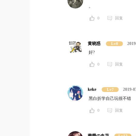
。
0
回复
黄晓惑
Lv8
2019
好?
0
回复
keke
Lv7
2019-0
黑白折学自己玩很不错
0
回复
葬愛の血花
Lv12