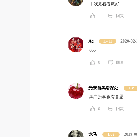
手残党看看就好……
1
回复
Ag
Lv11
2020-02-
666
0
回复
光来自黑暗深处
Lv7
黑白折学很有意思
0
回复
龙马
Lv2
2019-0