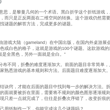
d）
形的意思，是黎曼几何的一个术语。黑白折学这个折纸游戏，虽然
，而只是正反两面在二维空间的转换。这个游戏仍然需
找谜题的解答方法，完成更多的谜题。
游戏由游戏大陆（gameland）在中国出版，在国内外桌游展
或白色的格子，这就是游戏的100个谜题。这款游戏的规则
一面是全黑色，另外一面就是全白。”
的分布不同，折叠的难度逐渐加大。前面的题目非常简单
家熟悉游戏的基本规则和方法。后面题目难度逐渐加大
结诀窍，才能在后面的题目中找到每一步的解决方法。折纸
的面就要被折在里面，需要将不规则的颜色图形逐渐规
现只差一点就完成了，往往是折叠次序错了，改变折痕
己用纸制作一下，你能完成这几个谜题吗？