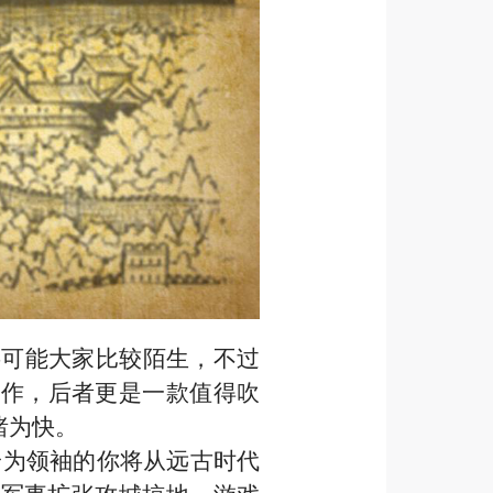
字可能
大家
比较陌生，不过
佳作
，后者更是一
款值得
吹
睹为快。
身为领袖的你将从远古时代