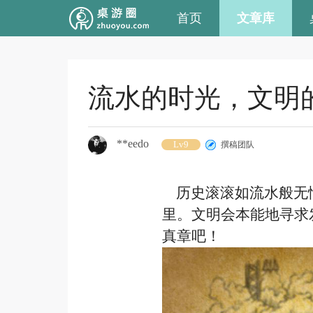
首页
文章库
流水的时光，文明
**eedo
Lv9
撰稿团队
历史滚滚如流水般无情
里。文明会本能地寻求
真章吧！