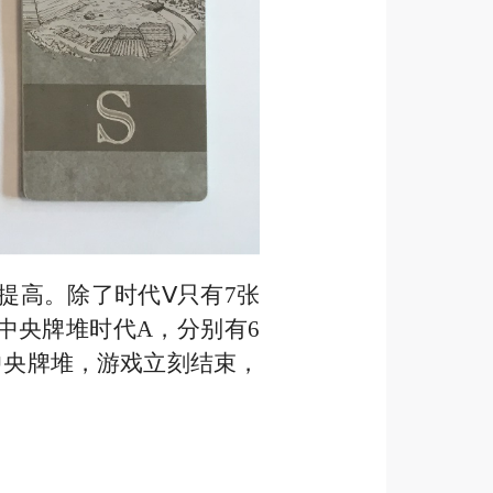
次提高。除了时代Ⅴ只有
7
张
中央牌堆时代A，分别有6
中央牌堆，游戏立刻结束，