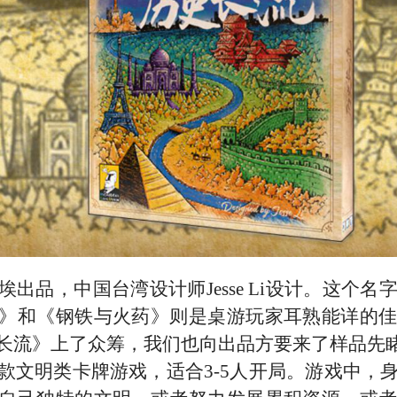
埃出品，
中国
台湾设计师
Jesse
Li设计。这个名
》和《钢铁与火药》
则是桌游玩家
耳熟能详
的
长流》上了众筹，
我们
也向出品方要来了样品先
款文明类卡牌游戏，适合
3-
5
人开局。游戏中，