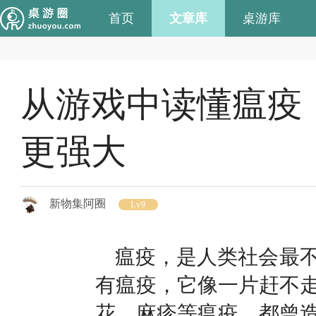
首页
文章库
桌游库
从游戏中读懂瘟疫
更强大
新物集阿圈
Lv9
瘟疫，是人类社会最
有瘟疫，它像一片赶不
花、麻疹等瘟疫，都曾