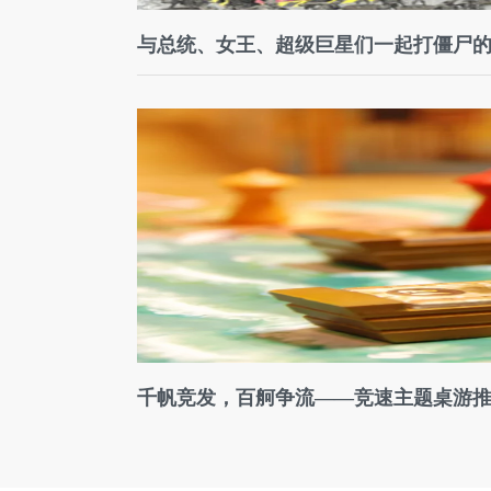
与总统、女王、超级巨星们一起打僵尸
千帆竞发，百舸争流——竞速主题桌游