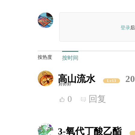
登录
后
按热度
按时间
高山流水
20
Lv13
好好好
0
回复
3-氧代丁酸乙酯