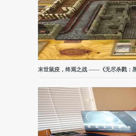
末世鼠疫，终焉之战 ——《无尽杀戮：