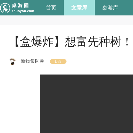
首页
文章库
桌游库
【盒爆炸】想富先种树！
新物集阿圈
Lv9