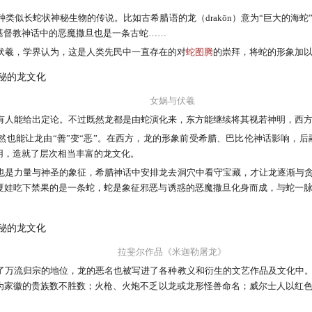
类似长蛇状神秘生物的传说。比如古希腊语的龙（drakōn）意为“巨大的海
基督教神话中的恶魔撒旦也是一条古蛇……
伏羲，学界认为，这是人类先民中一直存在的对
蛇图腾
的崇拜，将蛇的形象加
女娲与伏羲
有人能给出定论。不过既然龙都是由蛇演化来，东方能继续将其视若神明，西
然也能让龙由“善”变“恶”。在西方，龙的形象前受希腊、巴比伦神话影响，后
用，造就了层次相当丰富的龙文化。
也是力量与神圣的象征，希腊神话中安排龙去洞穴中看守宝藏，才让龙逐渐与
夏娃吃下禁果的是一条蛇，蛇是象征邪恶与诱惑的恶魔撒旦化身而成，与蛇一
拉斐尔作品《米迦勒屠龙》
了万流归宗的地位，龙的恶名也被写进了各种教义和衍生的文艺作品及文化中
为家徽的贵族数不胜数；火枪、火炮不乏以龙或龙形怪兽命名；威尔士人以红