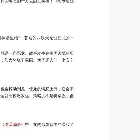
，作为邪恶的一方去阻拦英雄；《阿卡迪亚
种神话生物”，著名的八岐大蛇也是龙的一
的就是一条恶龙。故事发生在帝国边境的贝
炭，烈火焚烧了家园。为了还人们一个安宁
你也会惊动到龙，使龙的愤怒上升，它会不
，这就比较吃骰运，策略度不是特别强，但
游
《龙蛋物语》
中，龙的形象就中立温和了