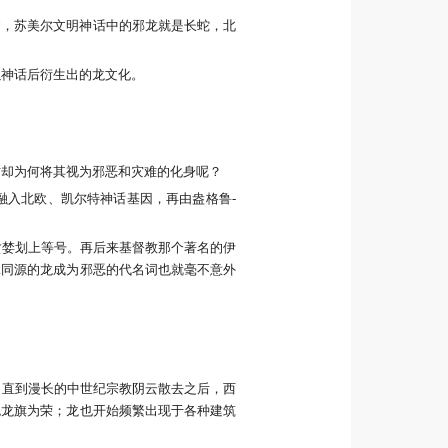
蛇”，苏美尔文明神话中的邪龙就是长蛇，北
以神话后衍生出的龙文化。
方却为何将其视为邪恶和灾难的化身呢？
融入北欧、凯尔特神话基因，再由盎格鲁-
贪婪划上等号。再后来基督教那个著名的伊
脉同源的龙成为邪恶的代名词也就毫不意外
。直到漫长的中世纪宗教阴云散去之后，西
色龙旗为荣；龙也开始频繁出现于各种建筑