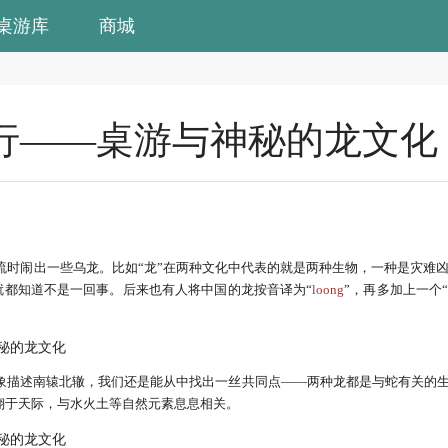
桌游库
商城
行——桌游与神秘的龙文化
流时闹出一些乌龙。比如“龙”在两种文化中代表的就是两种生物，一种是灾难
就都知道不是一回事。后来也有人将中国的龙按音译为“
loong
”，再多加上一个
象描述南辕北辙，我们还是能从中找出一丝共同点——两种龙都是与蛇有关的
翔于天际，与水火土等自然元素息息相关。