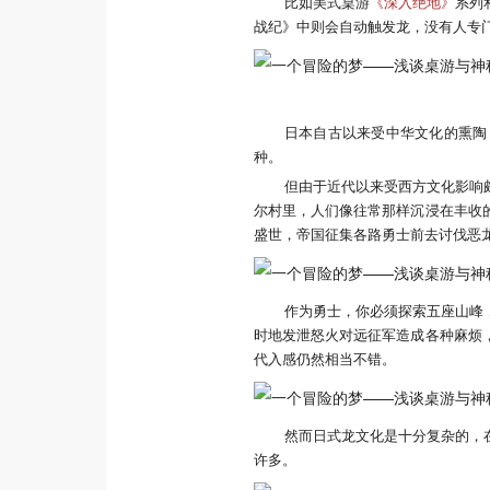
比如美式桌游
《深入绝地》
系列
战纪》中则会自动触发龙，没有人专门
日本自古以来受中华文化的熏陶
种。
但由于近代以来受西方文化影响
尔村里，人们像往常那样沉浸在丰收
盛世，帝国征集各路勇士前去讨伐恶
作为勇士，你必须探索五座山峰
时地发泄怒火对远征军造成各种麻烦
代入感仍然相当不错。
然而日式龙文化是十分复杂的，
许多。