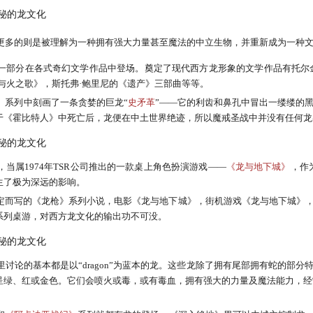
更多的则是被理解为一种拥有强大力量甚至魔法的中立生物，并重新成为一种
一部分在各式奇幻文学作品中登场。奠定了现代西方龙形象的文学作品有托尔
与火之歌》，斯托弗·鲍里尼的《遗产》三部曲等等。
》系列中刻画了一条贪婪的巨龙“
史矛革
”——它的利齿和鼻孔中冒出一缕缕的
于《霍比特人》中死亡后，龙便在中土世界绝迹，所以魔戒圣战中并没有任何龙
当属1974年TSR公司推出的一款桌上角色扮演游戏——
《龙与地下城》
，作
生了极为深远的影响。
定而写的《龙枪》系列小说，电影《龙与地下城》，街机游戏《龙与地下城》
系列桌游，对西方龙文化的输出功不可没。
讨论的基本都是以“dragon”为蓝本的龙。这些龙除了拥有尾部拥有蛇的部
呈绿、红或金色。它们会喷火或毒，或有毒血，拥有强大的力量及魔法能力，经