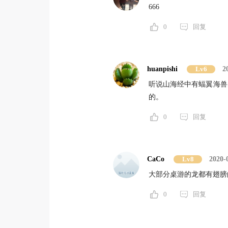
666
0
回复
huanpishi
Lv6
2
听说山海经中有蝠翼海兽
的。
0
回复
CaCo
Lv8
2020-
大部分桌游的龙都有翅膀
0
回复