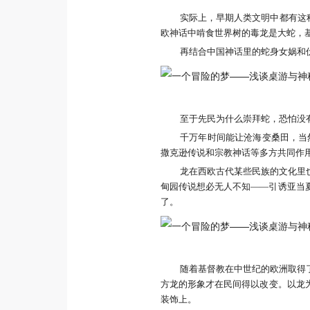
实际上，早期人类文明中都有这种
欧神话中啃食世界树的毒龙是大蛇，
再结合中国神话里的蛇身女娲和
至于先民为什么崇拜蛇，恐怕没
千万年时间能让沧海变桑田，当
撒克逊传说和宗教神话等多方共同作
龙在西欧古代某些民族的文化里
甸园传说想必无人不知——引诱亚当
了。
随着基督教在中世纪的欧洲取得
方龙的形象才在民间得以改变。以龙
装饰上。