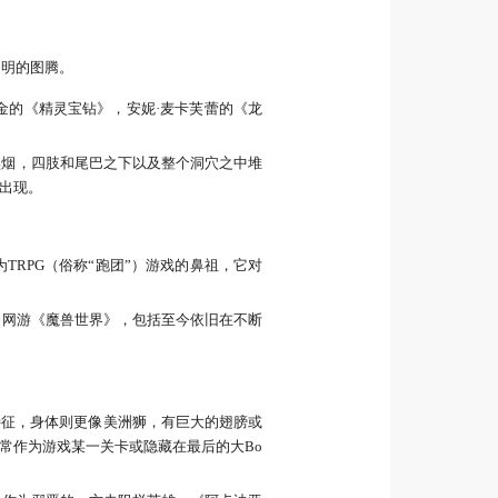
文明的图腾。
金的《精灵宝钻》，安妮·麦卡芙蕾的《龙
黑烟，四肢和尾巴之下以及整个洞穴之中堆
出现。
为TRPG（俗称“跑团”）游戏的鼻祖，它对
，网游《魔兽世界》，包括至今依旧在不断
分特征，身体则更像美洲狮，有巨大的翅膀或
常作为游戏某一关卡或隐藏在最后的大Bo