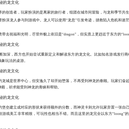
界的创造者，玩家扮演的是离家的旅行者，组团在城市间冒险，与龙和季节共生
要扮演龙人参与到游戏中。龙人可以使用“龙息”引发奇迹，拯救陷入危机和迷
去祝福和光明，尽管外貌上依旧是“dragon”，但实质上更趋近于东方的“loo
断加深，西方也开始尝试重新定义和解读东方的龙文化。比如知名游戏发行商CM
抽象玩法的桌游。
的龙城是世界中心，但安逸久了却开始堕落，不再受到神龙的眷顾。玩家们奋
神殿，祈求能受到神龙的青睐和帮助。
的堡垒建立成对应的形状来获得额外的分数，而神灵卡则允许玩家弃置一张自
游戏美工非常精致，可玩性也相当不错。而且这里的龙完全以东方“loong”