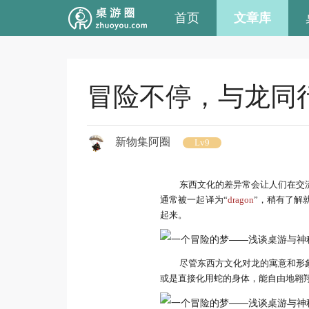
首页
文章库
冒险不停，与龙同
新物集阿圈
Lv9
东西文化的差异常会让人们在交
通常被一起译为“
dragon
”，稍有了解
起来。
尽管东西方文化对龙的寓意和形
或是直接化用蛇的身体，能自由地翱