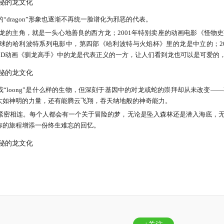
dragon”形象也逐渐不再统一脸谱化为邪恶的代表。
苍龙的主角，就是一头心地善良的西方龙；2001年特别卖座的动画电影《怪物
球的哈利波特系列电影中，第四部《哈利波特与火焰杯》里的龙是中立的；20
年3D动画《驯龙高手》中的龙是代表正义的一方，让人们看到龙也可以是可爱的
on”或“loong”是什么样的生物，但深刻于基因中的对龙或蛇的崇拜却从未改
大如神明的力量，还有能腾云飞翔，吞天纳地般的神奇能力。
紧密相连。每个人都会有一个关于冒险的梦，无论是坠入森林还是潜入海底，
你的旅程增添一份终生难忘的回忆。