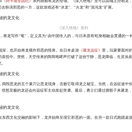
和
《阿卡迪亚战纪》
系列就都有龙的登场。《深入绝地》里可以由城主控制龙
去扮演邪恶的一方，这款游戏还有“冰龙”、“火龙”和“混沌龙”扩展。
《深入绝地》系列
，将龙写作“竜”，定义其为“由中国传入的，与日本原有蛇身相融会贯通的一
颇深，也开始将龙视作邪恶的怪兽。在日本桌游
《屠龙远征》
里，玩家要面对
的喜悦中。突然，天空传来的阵阵咆哮声打破了这份宁静，恶龙降临，生灵涂
龙。
，捣毁恶龙的五个巢穴让恶龙现身，击败它取得龙之秘宝。当然，在远征途中
，愤怒至极的龙还会向远征军主动发起突袭。最后，勇士们通过掷骰子来屠龙
在东西文化交融的影响下，龙并始终呈现它邪恶的一面。在另一款日式跑团桌