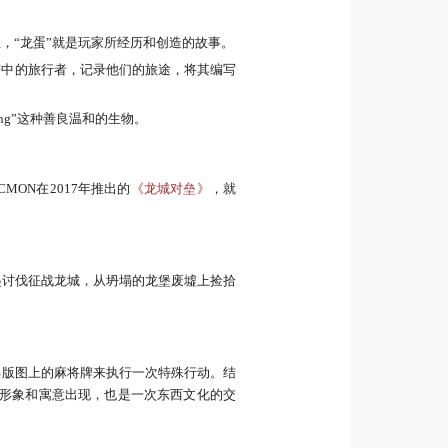
，“龙蛋”就是玩家所经历和创造的故事。
茫中的旅行者，记录他们的旅途，将其编写
ng”这种善良温和的生物。
ON在2017年推出的
《龙城对垒》
，就
起讨伐征战龙城，从坍塌的龙堡废墟上捡拾
己版图上的麻将牌来执行一次特殊行动。结
的形象和寓意出现，也是一次东西文化的交