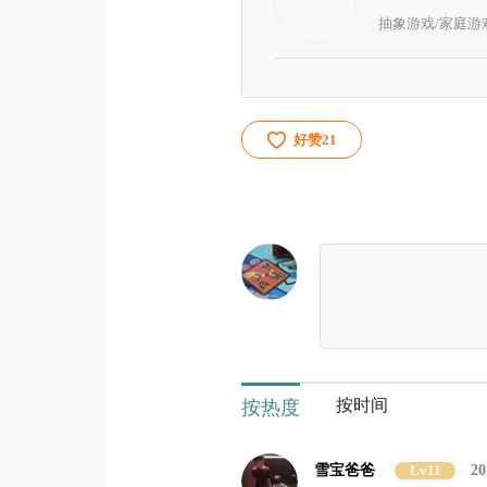
抽象游戏/家庭游
好赞
21
按时间
按热度
雪宝爸爸
Lv11
20