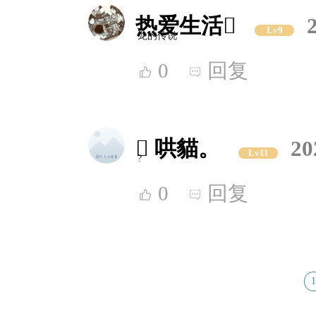
热爱生活
Lv9
龙的传说
0
回复
 哄貓。
20
Lv11
?
0
回复
1