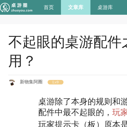
首页
文章库
桌游库
不起眼的桌游配件
用？
新物集阿圈
Lv9
桌游除了本身的规则和
配件中最不起眼的，
玩
玩家提示卡（板）原本