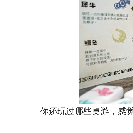
你还玩过哪些桌游，感