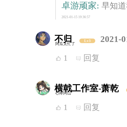
卓游顽家:
早知道
2021-01-15 19:36:57
不归
2021-0
Lv3
阿瓜太忙了
1
回复
横戟工作室-萧乾
心疼阿山
1
回复