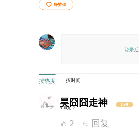
好赞
38
登录
后
按时间
按热度
昊囧囧走神
Lv9
100元？
2
回复