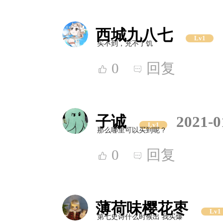
西城九八七
Lv1
买不到，充不了饥
0
回复
子诚
2021-0
Lv1
那么哪里可以买到呢？
0
回复
薄荷味樱花枣
Lv1
第七史诗什么时候出 我买爆