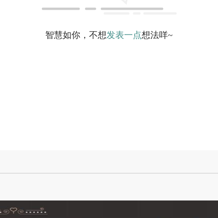
智慧如你，不想
发表一点
想法咩~