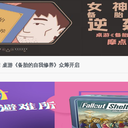
！桌游《备胎的自我修养》众筹开启