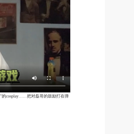
cosplay……把对磊哥的鼓励打在弹