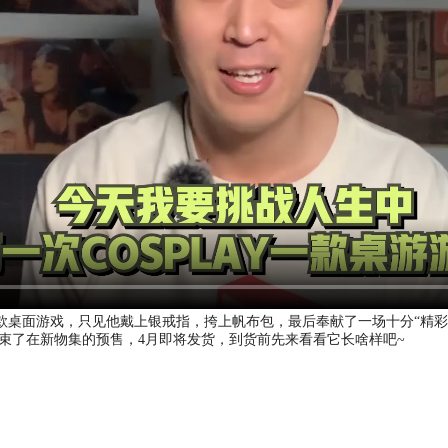
y一款桌面游戏，只见他戴上银戒指，挎上帆布包，最后奉献了一场十分“精彩”的
束了在新物集的预售，4月即将发货，到货前先来看看它长啥样吧~