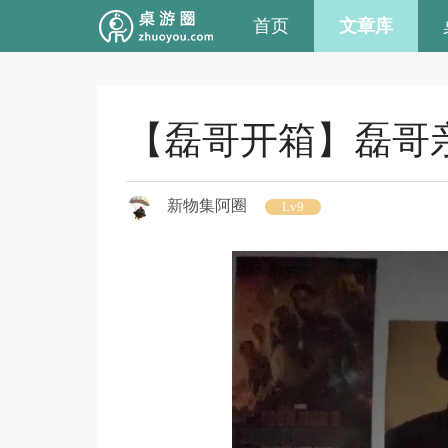
首页
文章库
【磊哥开箱】磊哥亲
新物集阿圈
Lv9