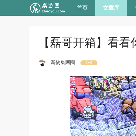
首页
文章库
【磊哥开箱】看看
新物集阿圈
Lv9