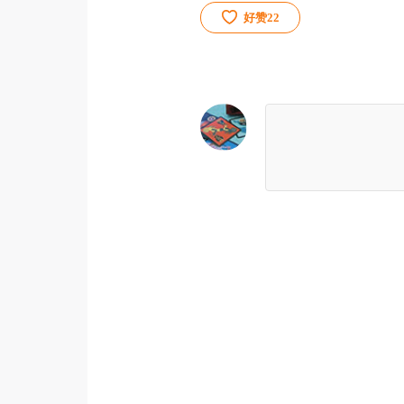
好赞
22