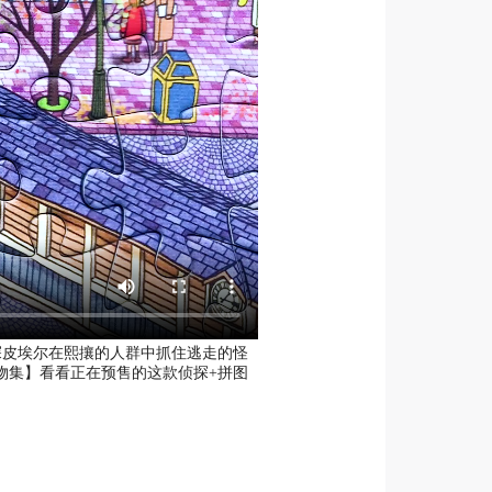
探皮埃尔在熙攘的人群中抓住逃走的怪
物集】看看正在预售的这款侦探+拼图