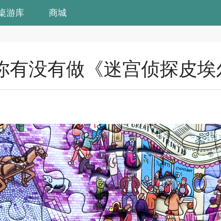
桌游库
商城
你有没有做《迷宫侦探皮埃