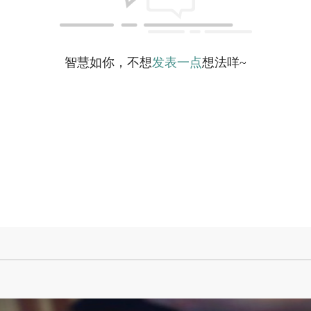
智慧如你，不想
发表一点
想法咩~