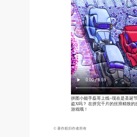
拼图小能手磊哥上线~现在是圣诞
盗X吗？ 在拼完千片的丝滑精致
游戏哦！
© 著作权归作者所有