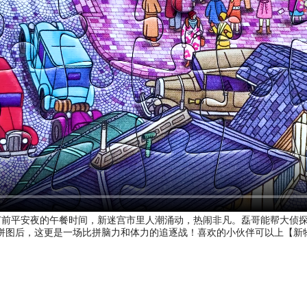
节前平安夜的午餐时间，新迷宫市里人潮涌动，热闹非凡。磊哥能帮大侦
的拼图后，这更是一场比拼脑力和体力的追逐战！喜欢的小伙伴可以上【新