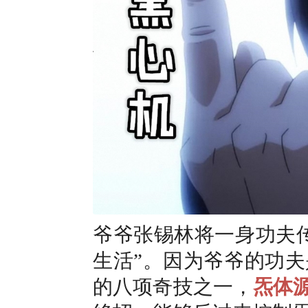
爷爷张锡林将一身功夫
生活”。因为爷爷的功
的八项奇技之一，
炁体