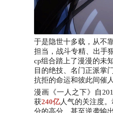
于是隐世十多载，从不
担当，战斗专精、出手
cp组合踏上了漫漫的未
目的绝技、名门正派掌
抗拒的命运和彼此间催
漫画《一人之下》自20
获
240亿
人气的关注度。
分的高分。甚至逆袭输