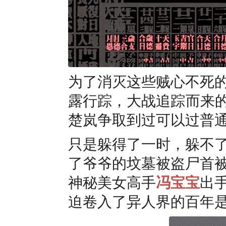
为了消灭这些贼心不死
露行踪，大战追踪而来的
楚岚争取到过可以过普
只是躲得了一时，躲不
了爷爷的坟墓被盗尸首
神秘美女高手
冯宝宝
出
迫卷入了异人界的百年