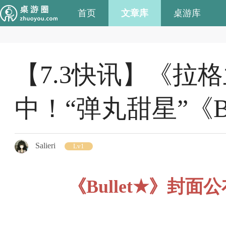
首页
文章库
桌游库
【7.3快讯】《拉
中！“弹丸甜星”《B
Salieri
Lv1
《Bullet★》封面