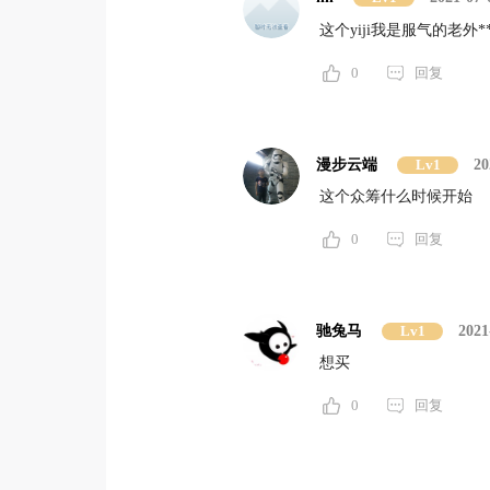
这个yiji我是服气的老外*
0
回复
漫步云端
Lv1
20
这个众筹什么时候开始
0
回复
驰兔马
Lv1
2021
想买
0
回复