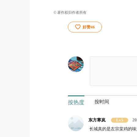
© 著作权归作者所有
好赞
46
按时间
按热度
东方寒岚
Lv5
20
长城真的是左宗棠鸡的味