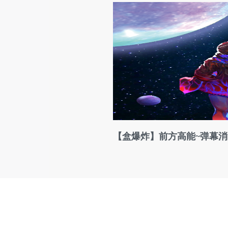
【盒爆炸】前方高能~弹幕