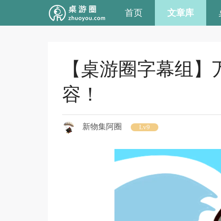
首页
文章库
【桌游圈字幕组】万里
容！
新物集阿圈
Lv9