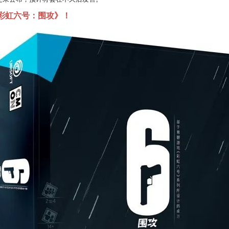
彩虹六号：围攻》！