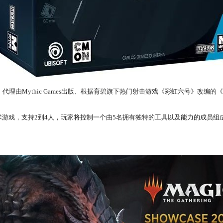
代理由Mythic Games出版、根据育碧旗下热门射击游戏《彩虹六号》改编的《
对称战术游戏，支持2到4人，玩家将控制一个由5名拥有独特的工具以及能力的成员