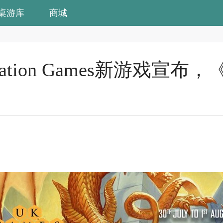
桌游库
商城
toration Games新游戏