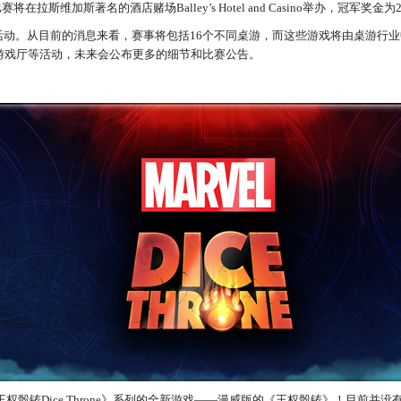
赛将在拉斯维加斯著名的酒店赌场Balley’s Hotel and Casino举办，冠军奖金为
活动。
从目前的消息来看，赛事将包括16个不同桌游，而这些游戏将由桌游行
游戏厅等活动，未来会公布更多的细节和比赛公告。
了《王权骰铸Dice Throne》系列的全新游戏——漫威版的《王权骰铸》！目前并没有