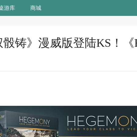
桌游库
商城
王权骰铸》漫威版登陆KS！《