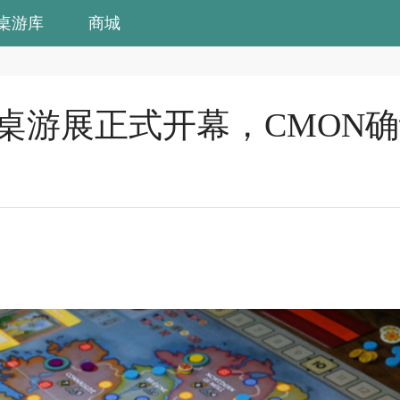
桌游库
商城
埃森桌游展正式开幕，CMON