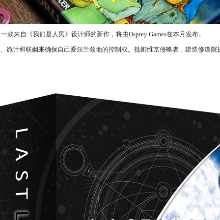
f Ireland》，一款来自《我们是人民》设计师的新作，将由Osprey Games在本月发布。
将通过强权、诡计和联姻来确保自己爱尔兰领地的控制权。抵御维京侵略者，建造修道