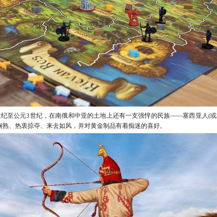
世纪至公元3世纪，在南俄和中亚的土地上还有一支强悍的民族——塞西亚人(
娴熟、热衷掠夺、来去如风，并对黄金制品有着痴迷的喜好。