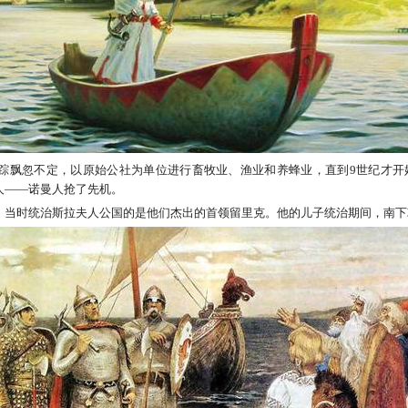
踪飘忽不定，以原始公社为单位进行畜牧业、渔业和养蜂业，直到9世纪才开
人——诺曼人抢了先机。
，当时统治斯拉夫人公国的是他们杰出的首领留里克。他的儿子统治期间，南下