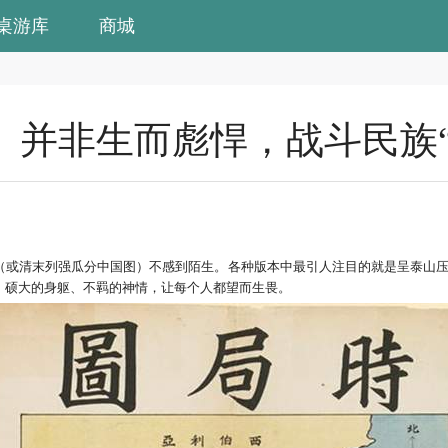
桌游库
商城
」并非生而彪悍，战斗民族“
（或清末列强瓜分中国图）不感到陌生。各种版本中最引人注目的就是呈泰山
、硕大的身躯、不羁的神情，让每个人都望而生畏。