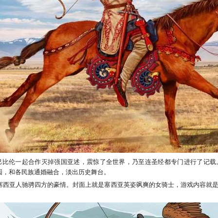
巴比伦一起合作灭掉强国亚述，震惊了全世界，乃至连圣经都专门进行了记载
园，和各民族通婚融合，淡出历史舞台。
塞西亚人驰骋四方的豪情。封面上就是塞西亚英姿飒爽的女骑士，游戏内容就