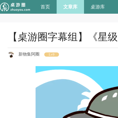
首页
文章库
桌游库
【桌游圈字幕组】《星级
新物集阿圈
Lv9