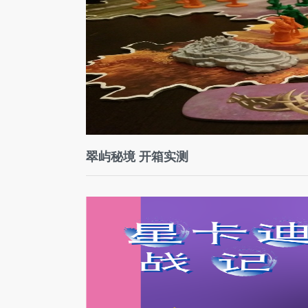
翠屿秘境 开箱实测