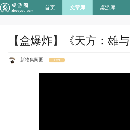
首页
文章库
桌游库
【盒爆炸】《天方：雄与
新物集阿圈
Lv9