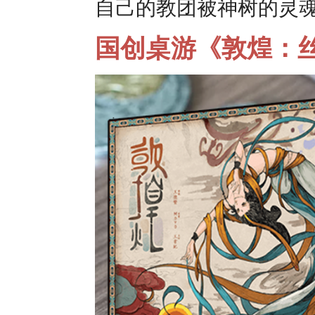
自己的教团被神树的灵
国创桌游《敦煌：丝