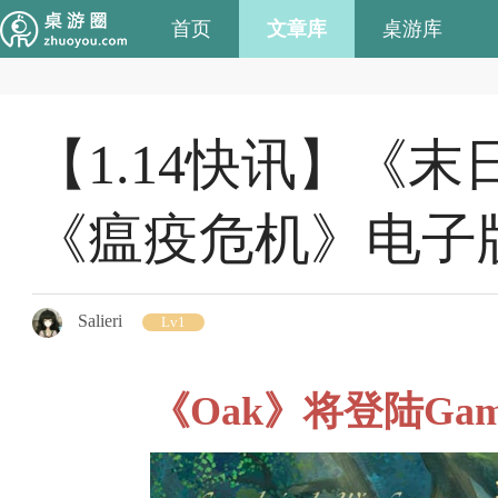
首页
文章库
桌游库
【1.14快讯】《末
《瘟疫危机》电子
Salieri
Lv1
《Oak》将登陆Game