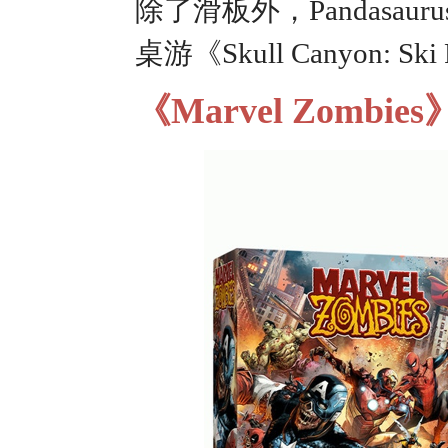
除了滑板外，Pandasa
桌游《Skull Canyon
《Marvel Zombi