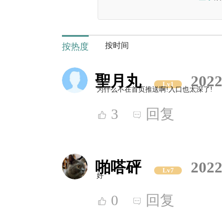
按时间
按热度
聖月丸
2022
Lv1
为什么不在首页推送啊!入口也太深了!
3
回复
啪嗒砰
2022
Lv7
好
0
回复