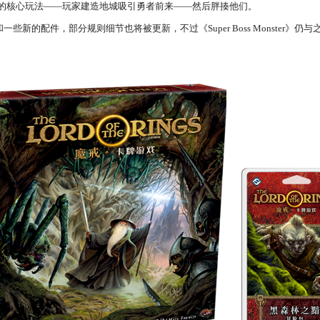
将保留该系列的核心玩法——玩家建造地城吸引勇者前来——然后胖揍他们。
新的配件，部分规则细节也将被更新，不过《Super Boss Monster》