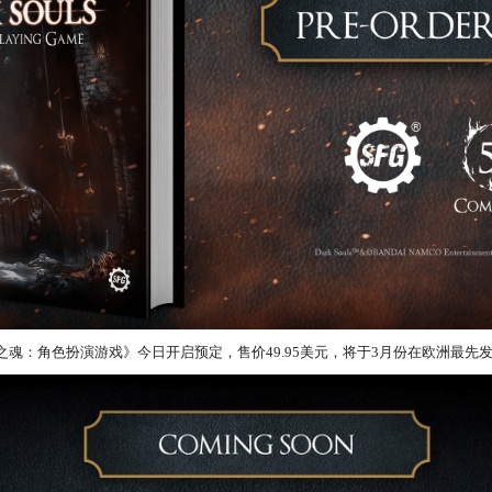
布的《黑暗之魂：角色扮演游戏》今日开启预定，售价49.95美元，将于3月份在欧洲最先