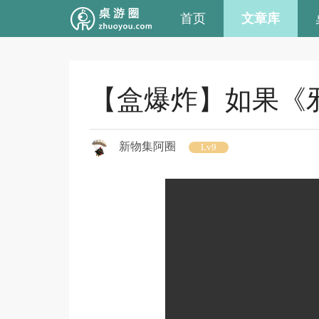
首页
文章库
【盒爆炸】如果《
新物集阿圈
Lv9