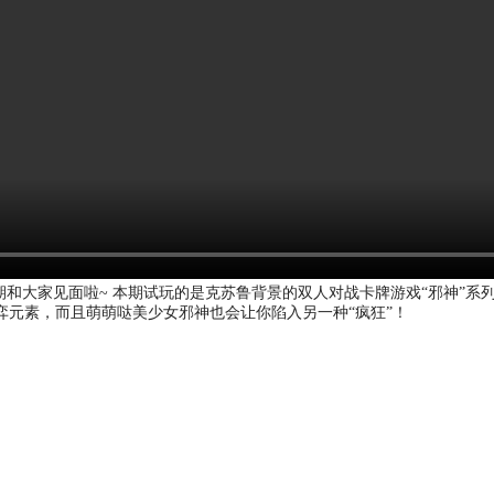
如期和大家见面啦~ 本期试玩的是克苏鲁背景的双人对战卡牌游戏“邪神”
弈元素，而且萌萌哒美少女邪神也会让你陷入另一种“疯狂”！