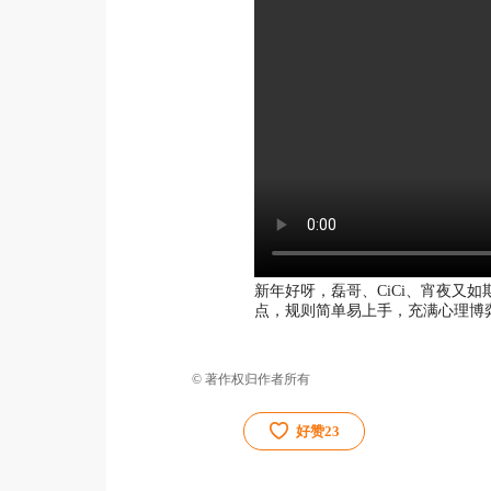
新年好呀，磊哥、CiCi、宵夜又
点，规则简单易上手，充满心理博
© 著作权归作者所有
好赞
23