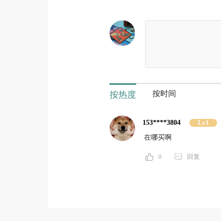
按时间
按热度
153****3804
Lv1
在哪买啊
0
回复