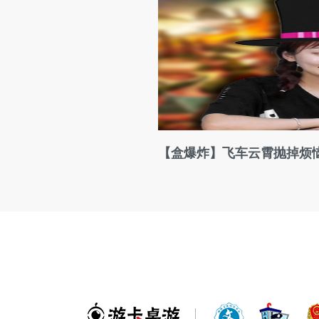
【盒爆炸】飞车云霄抛掉烦