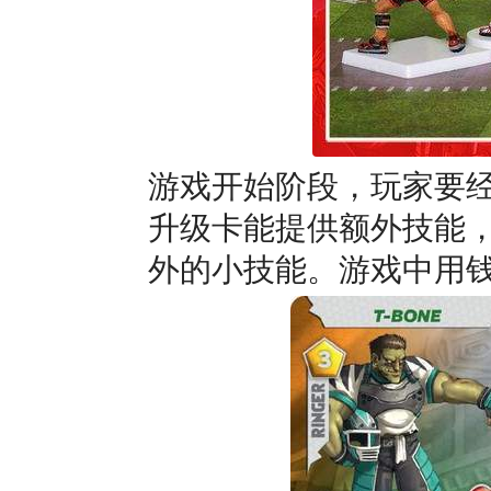
游戏开始阶段，玩家要
升级卡能提供额外技能
外的小技能。游戏中用