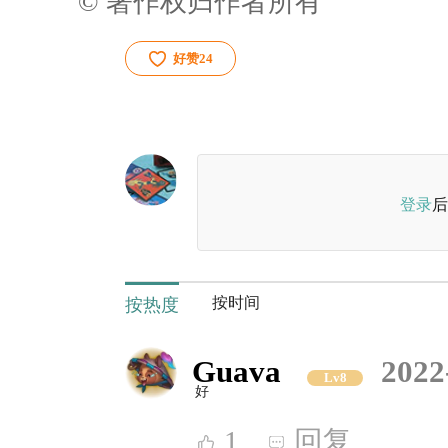
© 著作权归作者所有
好赞
24
登录
后
按时间
按热度
Guava
2022
Lv8
好
1
回复