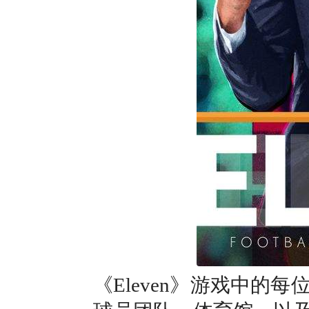
《Eleven》游戏中