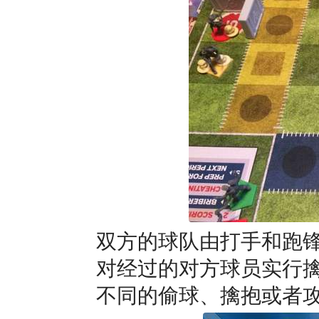
双方的球队由打手和跑
对经过的对方球员实行
不同的偷球、擒抱或者