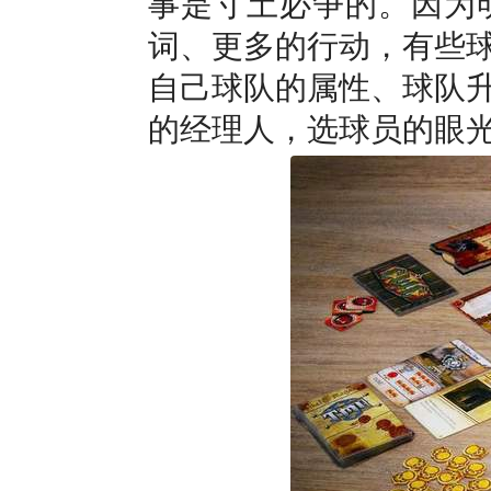
事是寸土必争的。因为
词、更多的行动，有些
自己球队的属性、球队
的经理人，选球员的眼