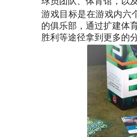
球员团队、体育馆，以
游戏目标是在游戏内六
的俱乐部，通过扩建体
胜利等途径拿到更多的