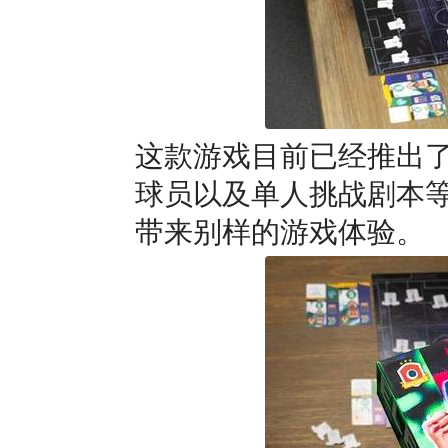
这款游戏目前已经推出
球员以及单人挑战剧本
带来别样的游戏体验。