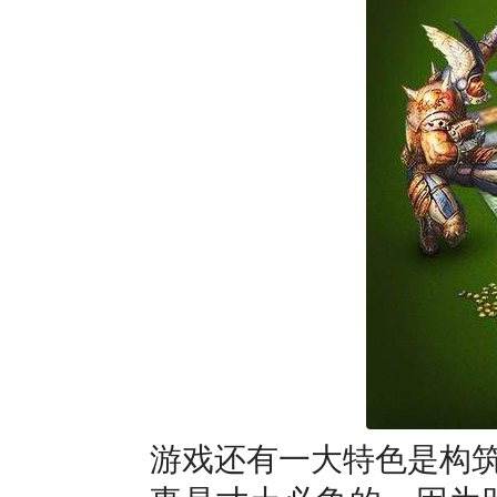
游戏还有一大特色是构