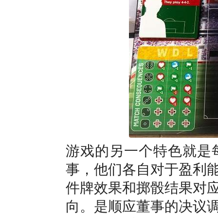
游戏的另一个特色就是
事，他们各自对于盈利
件牌效果和掷骰结果对
向。是顺应董事的决议