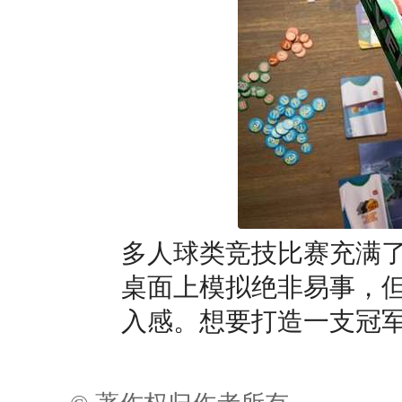
多人球类竞技比赛充满
桌面上模拟绝非易事，
入感。想要打造一支冠