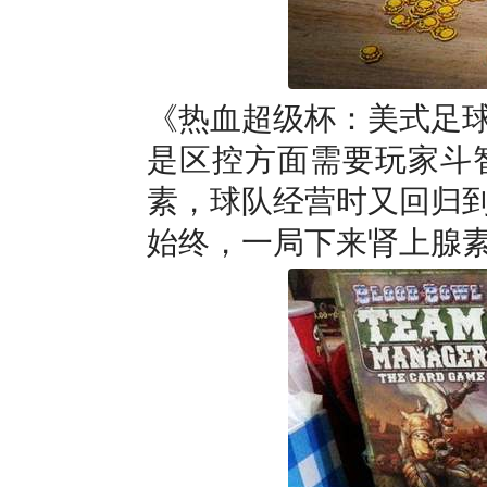
《热血超级杯：美式足
是区控方面需要玩家斗
素，球队经营时又回归
始终，一局下来肾上腺