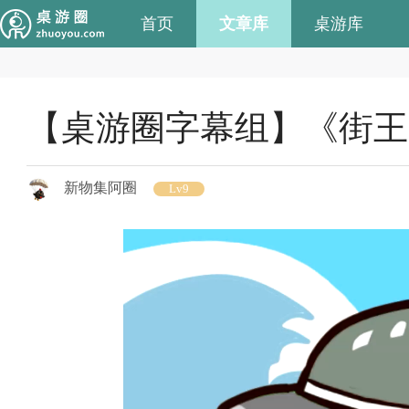
首页
文章库
桌游库
【桌游圈字幕组】《街王
新物集阿圈
Lv9