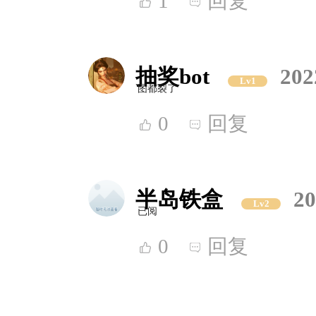
1
回复
抽奖bot
202
Lv1
图都裂了
0
回复
半岛铁盒
20
Lv2
已阅
0
回复