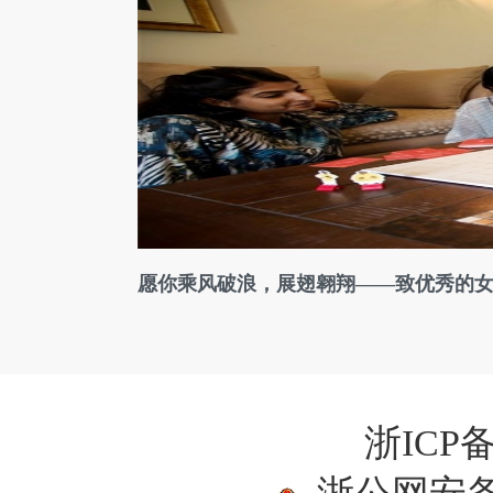
愿你乘风破浪，展翅翱翔——致优秀的
浙ICP备