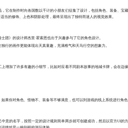
品，它在制作时向各国数以千计的小朋友们征集了设计，包括角色、装备、宝
整合，做出适当的修饰、上色和阴影处理，最终呈现出了独特而迷人的视觉效果。
骑士团》的设计师杰里·霍索恩也出于兴趣参与了它的角色设计。
立独行的画作更能体现出天真童趣，充满稚气和天马行空的想象力。
工上增加了许多有趣的小细节，比如对应着不同剧本故事的地城卡牌，会在边
。如果你对角色、怪物不、装备等不够满意，也可以到游戏的线上系统进行角色
己中意的名字，按照一定的设计规则简单两步就可创建成功，然后以官方UI的
来说绝对是一种别样的游玩体验。