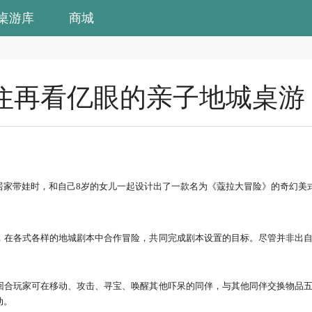
桌游库
商城
住再看亿眼的亲子地城桌游
居家带娃时，和自己8岁的女儿一起设计出了一款名为《蔻拉大冒险》的奇幻美
，在各式各样的地城剧本中合作冒险，共同完成剧本设置的目标。尽管并非出
回合玩家可在移动、攻击、寻宝、唤醒其他吓呆的同伴，与其他同伴交换物品
动。