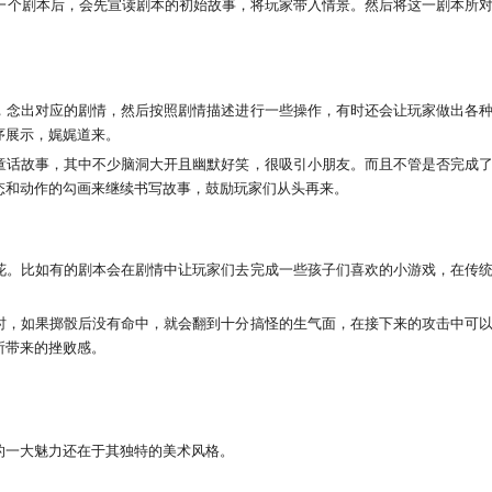
定一个剧本后，会先宣读剧本的初始故事，将玩家带入情景。然后将这一剧本所
，念出对应的剧情，然后按照剧情描述进行一些操作，有时还会让玩家做出各
序展示，娓娓道来。
童话故事，其中不少脑洞大开且幽默好笑，很吸引小朋友。而且不管是否完成
态和动作的勾画来继续书写故事，鼓励玩家们从头再来。
花。比如有的剧本会在剧情中让玩家们去完成一些孩子们喜欢的小游戏，在传
时，如果掷骰后没有命中，就会翻到十分搞怪的生气面，在接下来的攻击中可
所带来的挫败感。
的一大魅力还在于其独特的美术风格。