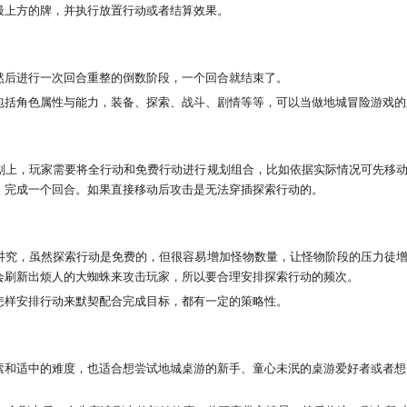
最上方的牌，并执行放置行动或者结算效果。
然后进行一次回合重整的倒数阶段，一个回合就结束了。
包括角色属性与能力，装备、探索、战斗、剧情等等，可以当做地城冒险游戏的
划上，玩家需要将全行动和免费行动进行规划组合，比如依据实际情况可先移
，完成一个回合。如果直接移动后攻击是无法穿插探索行动的。
讲究，虽然探索行动是免费的，但很容易增加怪物数量，让怪物阶段的压力徒
会刷新出烦人的大蜘蛛来攻击玩家，所以要合理安排探索行动的频次。
怎样安排行动来默契配合完成目标，都有一定的策略性。
素和适中的难度，也适合想尝试地城桌游的新手、童心未泯的桌游爱好者或者想