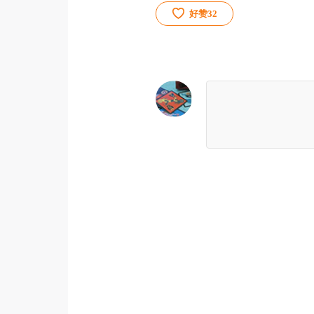
好赞
32