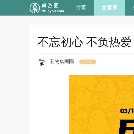
首页
文章库
不忘初心 不负热爱
新物集阿圈
Lv9