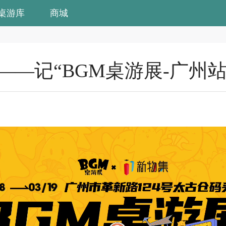
桌游库
商城
——记“BGM桌游展-广州站