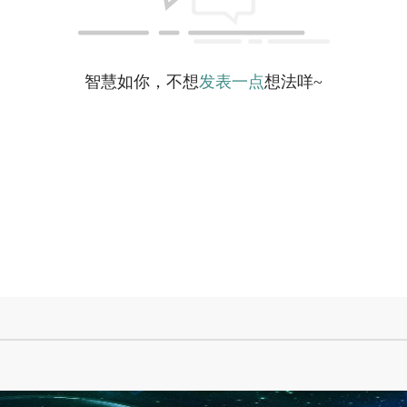
智慧如你，不想
发表一点
想法咩~