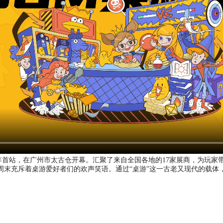
2023年首站，在广州市太古仓开幕。汇聚了来自全国各地的17家展商，为
周末充斥着桌游爱好者们的欢声笑语。通过“桌游”这一古老又现代的载体