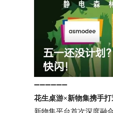
➖➖➖➖➖➖
花生桌游×新物集携手
新物集平台首次深度融