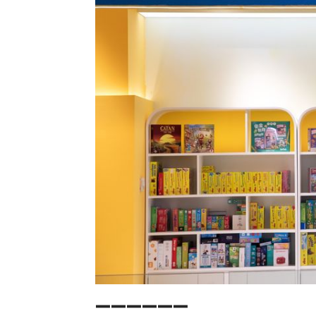
➖➖➖➖➖➖