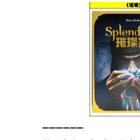
➖➖➖➖➖➖