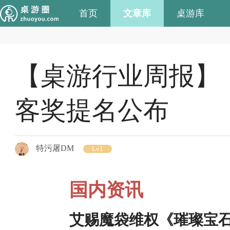
首页
文章库
桌游库
【桌游行业周报】
客奖提名公布
特污屠DM
Lv1
国内资讯
艾赐魔袋维权《璀璨宝