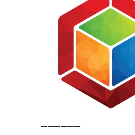
➖➖➖➖➖➖