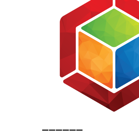
➖➖➖➖➖➖