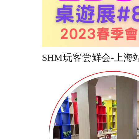
SHM玩客尝鲜会-上海