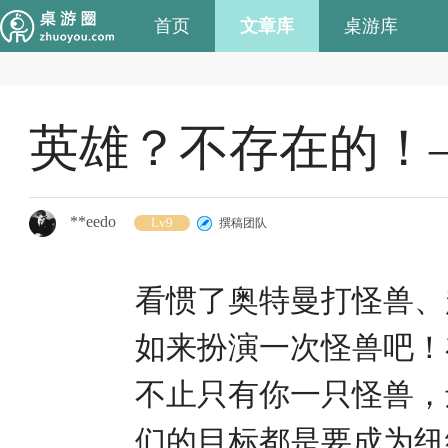
首页
文章库
桌游库
英雄？不存在的！
**eedo
Lv9
撰稿团队
看惯了奥特曼打怪兽、
如来扮演一次怪兽吧！
不止只有你一只怪兽，
们的目标都是要成为纽