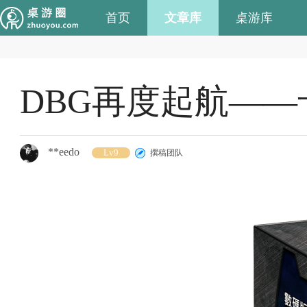
首页
文章库
桌游库
DBG再度起航—
**eedo
Lv9
撰稿团队