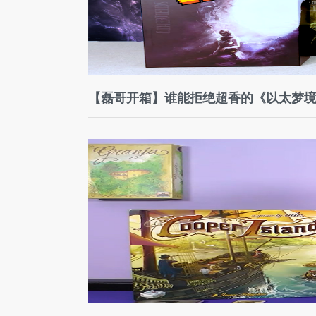
【磊哥开箱】谁能拒绝超香的《以太梦