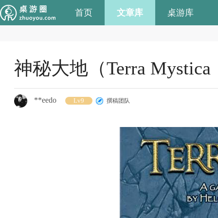
首页
文章库
桌游库
神秘大地（Terra Mysti
**eedo
Lv9
撰稿团队