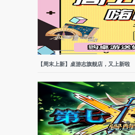
【周末上新】桌游志旗舰店，又上新啦