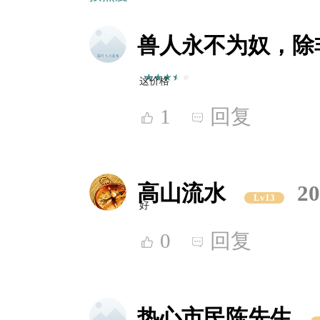
兽人永不为奴，除
这价格
1
回复
高山流水
20
Lv13
好
0
回复
热心市民陈先生