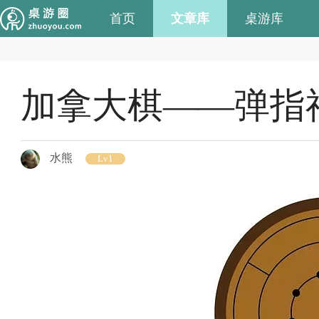
首页
文章库
桌游库
加拿大棋——弹指
水熊
Lv1