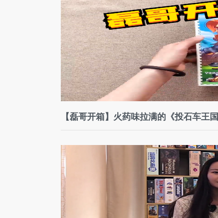
【磊哥开箱】火药味拉满的《投石车王