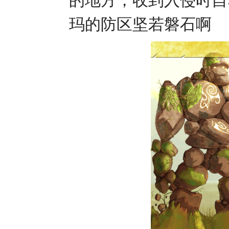
的地方，收到入侵时自
玛的防区坚若磐石啊