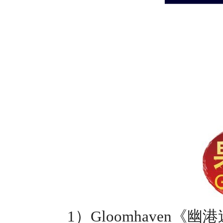
1
）
Gloomhaven
《幽港