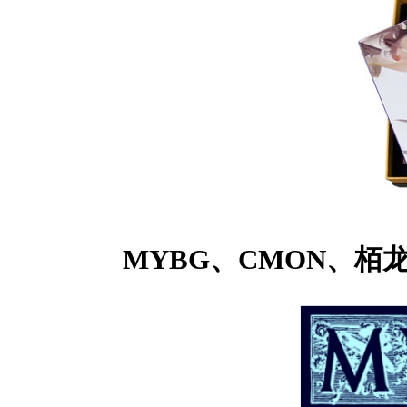
MYBG
、
CMON
、栢