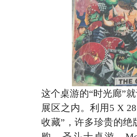
这个桌游的“时光廊”
展区之内。利用
5 X 28
收藏”，许多珍贵的绝
购、圣斗士桌游、
Mo