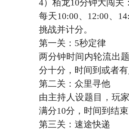
4
）
栢龙
10
分钟大闯关
每天
10:00
、
12:00
、
14
挑战并计分。
第一关：
5
秒定律
两分钟时间内轮流出
分十分，时间到或者有
第二关：众里寻他
由主持人设题目，玩
满分
10
分，时间到结束
第三关：速途快递