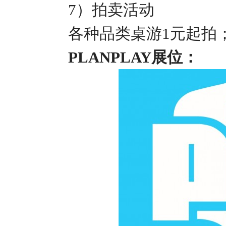
7
）拍卖活动
各种品类桌游
1
元起拍
PLANPLAY
展位：