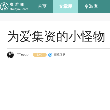
首页
文章库
桌游库
为爱集资的小怪物
**eedo
Lv9
撰稿团队