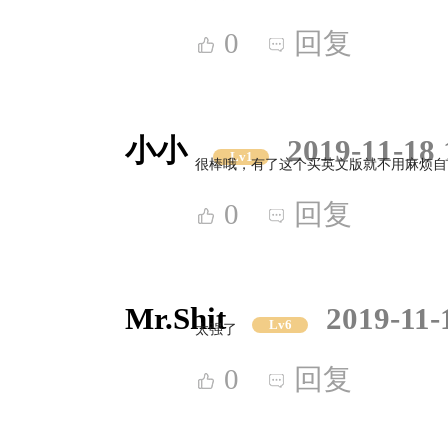
0
回复
小小
2019-11-18 
Lv1
很棒哦，有了这个买英文版就不用麻烦自
0
回复
Mr.Shit
2019-11-
Lv6
太强了
0
回复