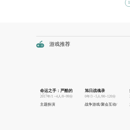
1
游戏推荐
命运之手：严酷的
旭日战魂录
试练
2017年/1 ~4人/0~99分
0年/3 ~5人/90~120分
主题扮演
战争游戏/聚会互动/
主题扮演