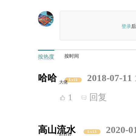
登录
后
按时间
按热度
哈哈
2018-07-11 
Lv11
大佬
1
回复
高山流水
2020-0
Lv13
好好好