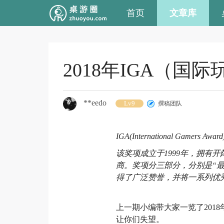
首页
文章库
2018年IGA（
**eedo
Lv9
撰稿团队
IGA(International G
该奖项成立于1999年，拥有
商。奖项分三部分，分别是“最
得了广泛赞誉，并将一系列优
上一期小编带大家一览了20
让你们失望。