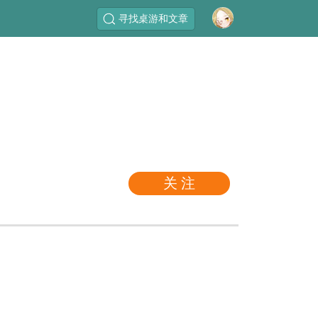
寻找桌游和文章
关 注